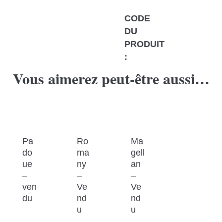
0152
CODE
DU
PRODUIT
:
Vous aimerez peut-être aussi…
Pa
Ro
Ma
do
ma
gell
ue
ny
an
–
–
–
ven
Ve
Ve
du
nd
nd
u
u