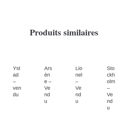
Produits similaires
Yst
Ars
Lio
Sto
ad
èn
nel
ckh
–
e –
–
olm
ven
Ve
Ve
–
du
nd
nd
Ve
u
u
nd
u