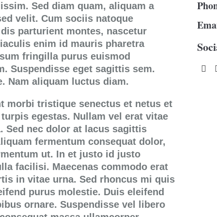
Phon
nissim. Sed diam quam, aliquam a
s sed velit. Cum sociis natoque
Emai
dis parturient montes, nascetur
 iaculis enim id mauris pharetra
Soci
psum fringilla purus euismod
m. Suspendisse eget sagittis sem.
e. Nam aliquam luctus diam.
t morbi tristique senectus et netus et
urpis egestas. Nullam vel erat vitae
. Sed nec dolor at lacus sagittis
 Aliquam fermentum consequat dolor,
rmentum ut. In et justo id justo
Nulla facilisi. Maecenas commodo erat
rtis in vitae urna. Sed rhoncus mi quis
eifend purus molestie. Duis eleifend
ibus ornare. Suspendisse vel libero