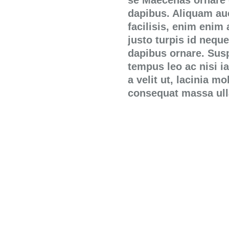
se Maecenas ornare
dapibus. Aliquam au
facilisis, enim enim 
justo turpis id nequ
dapibus ornare. Sus
tempus leo ac nisi ia
a velit ut, lacinia m
consequat massa ul