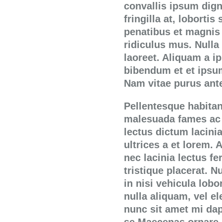
convallis ipsum dig
fringilla at, loborti
penatibus et magnis 
ridiculus mus. Nulla
laoreet. Aliquam a i
bibendum et et ipsu
Nam vitae purus ant
Pellentesque habitan
malesuada fames ac t
lectus dictum lacinia
ultrices a et lorem.
nec lacinia lectus fe
tristique placerat. 
in nisi vehicula lobo
nulla aliquam, vel el
nunc sit amet mi dap