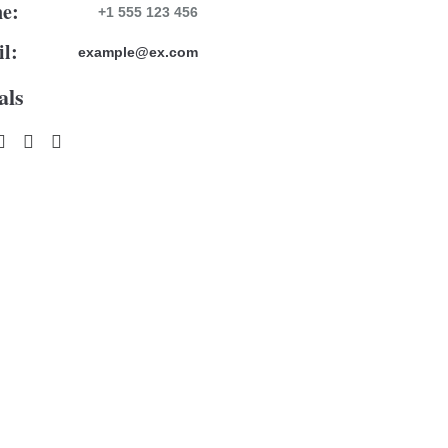
e:
+1 555 123 456
l:
example@ex.com
als