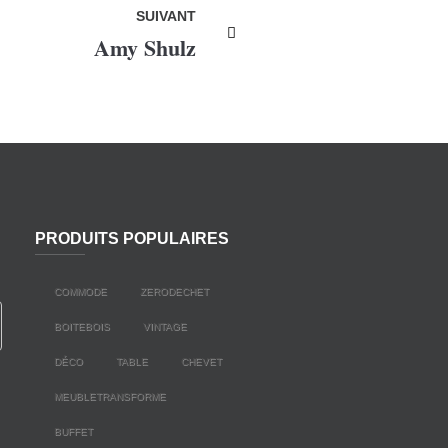
SUIVANT
Amy Shulz
PRODUITS POPULAIRES
COMMODE
ZERODECHET
BOITEBOIS
VINTAGE
DÉCO
TABLE
CHEVET
MEUBLETRANSFORME
BUFFET