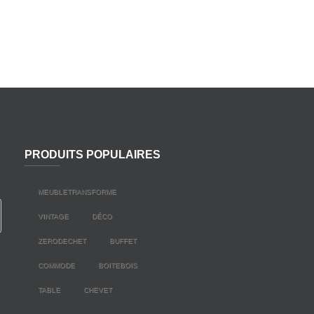
PRODUITS POPULAIRES
MEUBLETRANSFORME
VINTAGE
DÉCO
ZERODECHET
BUFFET
COMMODE
BOITEBOIS
TABLE
CHEVET