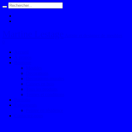
Martine Lestage
Artiste et designer de meubles
0
Accueil
À propos
Boutique
Meubles
Decorations
Decorations-murales
Caisses en bois
Tous les produits
Termes et conditions
Portfolio
Événements
Peintre en résidence
Contactez-nous