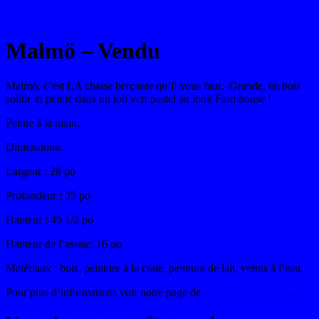
Malmö – Vendu
Malmö, c’est LA chaise berçante qu’il vous faut. Grande, en bois
solide et peinte dans un joli vert pastel au look Farmhouse !
Peinte à la main.
Dimensions:
Largeur : 28 po
Profondeur : 35 po
Hauteur : 45 1/2 po
Hauteur de l’assise: 16 po
Matériaux : bois, peinture à la craie, peinture de lait, vernis à l’eau.
Pour plus d’informations voir notre page de
termes et conditions
.
Ajouter à ma liste de produits favoris