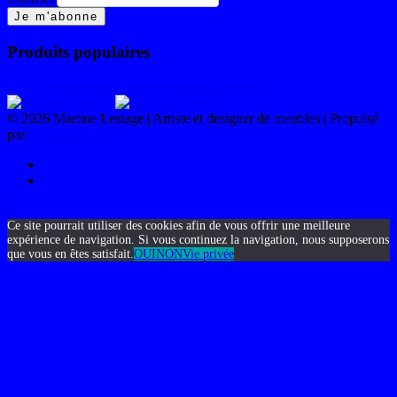
Produits populaires
vintage
déco
meubletransforme
zerodechet
boitebois
buffet
commode
table
chevet
©
2026 Martine Lestage | Artiste et designer de meubles | Propulsé
par
Dynamic Arts
X
Ce site pourrait utiliser des cookies afin de vous offrir une meilleure
expérience de navigation. Si vous continuez la navigation, nous supposerons
que vous en êtes satisfait.
OUI
NON
Vie privée