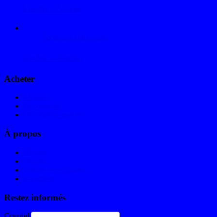
Lorette – Vendu
Ajouter à Votre Liste
Arsène – Vendu
Acheter
Meubles
Décorations
Décorations murales
À propos
Histoire
Mission
Termes et conditions
Vie privee
Restez informés
Courriel