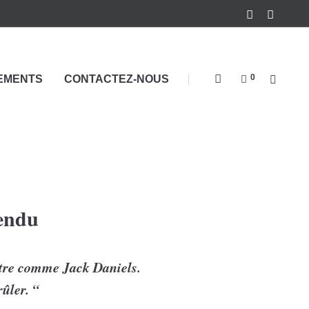
0
EMENTS
CONTACTEZ-NOUS
endu
être comme Jack Daniels.
rûler. “